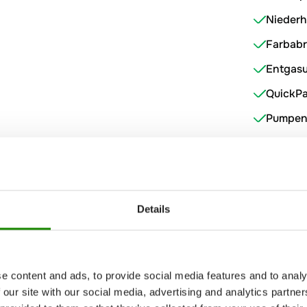
Niederh
Farbabro
Entgasu
QuickP
Pumpen
Pumpe
Einfärb
transpa
Details
Tiefküh
Mikrowe
rüttlert
e content and ads, to provide social media features and to analy
Feucht
 our site with our social media, advertising and analytics partn