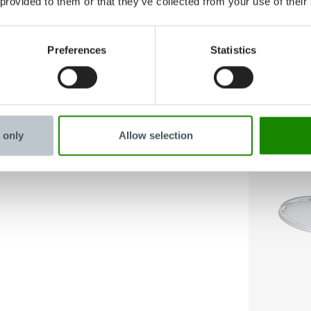
 provided to them or that they’ve collected from your use of their
Passe
Preferences
Statistics
 only
Allow selection