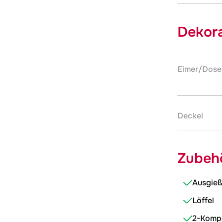
Dekora
Eimer/Dose
Deckel
Zubehö
Ausgieß
Löffel
2-Komp