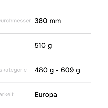
380 mm
Durchmesser
510 g
480 g - 609 g
skategorie
Europa
arkeit