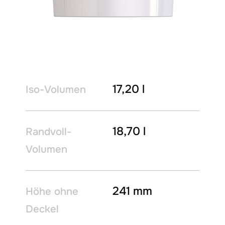
17,20 l
Iso-Volumen
18,70 l
Randvoll-
Volumen
241 mm
Höhe ohne
Deckel