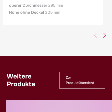
oberer Durchmesser
295 mm
Höhe ohne Deckel
305 mm
Weitere
Zur
Produkte
Produktübersicht