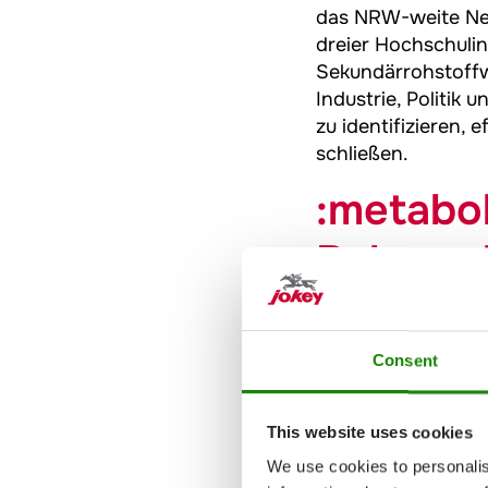
das NRW-weite Net
dreier Hochschuli
Sekundärrohstoffw
Industrie, Politik
zu identifizieren,
schließen.
:metabo
Rahmenb
anspruc
Consent
„Das :metabolon-G
Infrastruktur ein 
Jokey Group. „Das 
This website uses cookies
auch wir verfolge
We use cookies to personalis
allen Ebenen und f