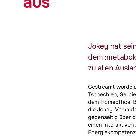
aus
Jokey
hat sein
dem :metabolo
zu allen Ausl
Gestreamt wurde a
Tschechien, Serbie
dem Homeoffice. Be
die
Jokey
-Verkaufs
gegenseitig über d
einen interaktive
Energiekompetenzz