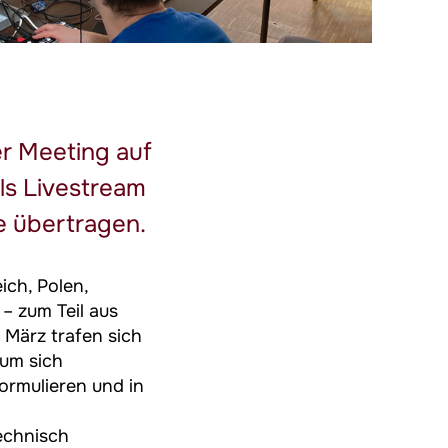
er Meeting auf
ls Livestream
e übertragen.
ch, Polen,
– zum Teil aus
 März trafen sich
 um sich
formulieren und in
echnisch