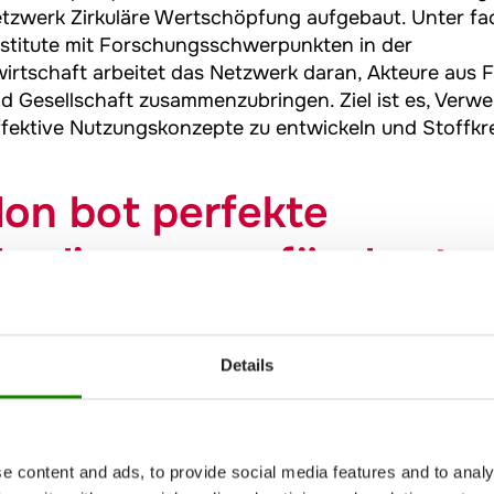
zwerk Zirkuläre Wertschöpfung aufgebaut. Unter fac
nstitute mit Forschungsschwerpunkten in der
irtschaft arbeitet das Netzwerk daran, Akteure aus 
 und Gesellschaft zusammenzubringen. Ziel ist es, Verw
 effektive Nutzungskonzepte zu entwickeln und Stoffkre
lon bot perfekte
edingungen für das te
hsvolle Event
Details
elände ist für
Jokey
nicht nur aufgrund seiner herv
geeigneter Veranstaltungsort“, urteilt Christof Kölsch
Projekt liefert uns zugleich einen inhaltlich passen
n mit unserem Jokey Eco Concept 2.0 das Thema Nach
e content and ads, to provide social media features and to analy
ertigen Verpackungen, die zu 100 % kreislauffähig sin