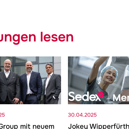
lungen lesen
25
30.04.2025
Group mit neuem
Jokey
Wipperfürt