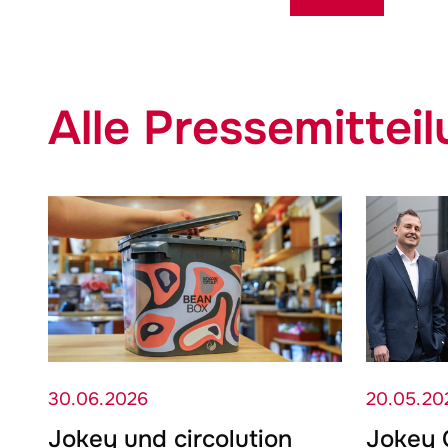
Alle Pressemittei
30.06.2026
20.05.20
Jokey
und circolution
Jokey