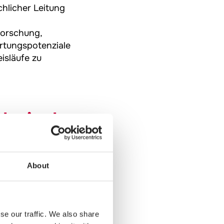
hlicher Leitung
Forschung,
ertungspotenziale
isläufe zu
chnisch
About
orragenden
bach, CSO der
den Rahmen. Denn
haltigkeit auf
se our traffic. We also share
d. Eine