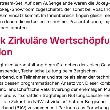
estream-Set. Auf dem Außengelände waren die Jokey-
okey-Showroom zugeschaltet, der sonst bei Roadsho
zum Einsatz kommt. Im Innenbereich fingen gleich me
 in denen die virtuellen Teilnehmer Präsentationen, I
eben konnten.
k Zirkuläre Wertschöpf
lon
igitalen Veranstaltung begrüßte neben der
Jokey
Gesc
Vasbender, Technische Leitung beim Bergischen
erband, die Teilnehmer und stellte als einer der techn
ts dessen programmatischen Ansatz vor. Dieser kombi
nd landschaftliche Rekultivierung der ehemaligen Mü
 und wirtschaftlich tragfähigen Nutzungsbausteine
– die Zukunft in NRW ist zirkulär“ hat der Bergische
verband (BAV) zusammen mit Partnern aus Forschung