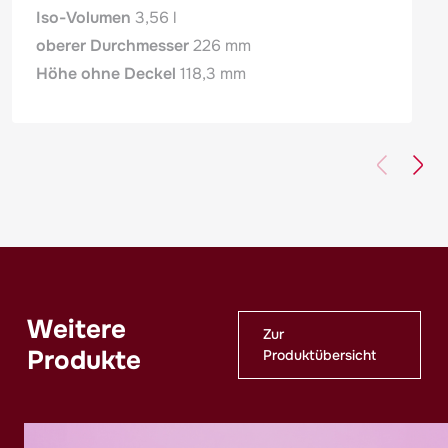
Iso-Volumen
3,56 l
oberer Durchmesser
226 mm
Höhe ohne Deckel
118,3 mm
Weitere
Zur
Produkte
Produktübersicht