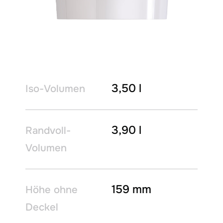
3,50 l
Iso-Volumen
3,90 l
Randvoll-
Volumen
159 mm
Höhe ohne
Deckel