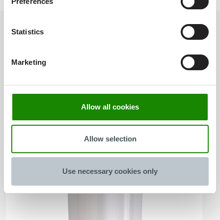
Preferences
Statistics
Ähnliche
Jokey
Behälter
Marketing
Noch nicht ganz das richtige? Wir haben viele weitere
Behälter im Angebot.
Allow all cookies
Allow selection
Use necessary cookies only