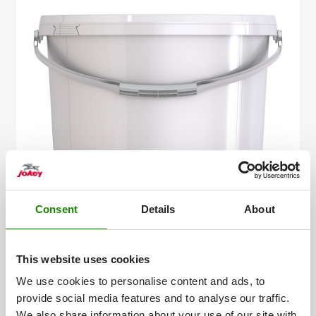
JETO+ 55
Consent
Details
About
Iso-Volumen
6,20 l
oberer Durchmesser
289 mm
This website uses cookies
Höhe ohne Deckel
181,2 mm
We use cookies to personalise content and ads, to
provide social media features and to analyse our traffic.
We also share information about your use of our site with