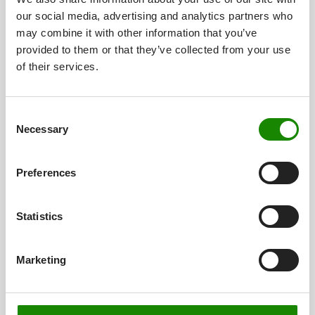
our social media, advertising and analytics partners who
may combine it with other information that you’ve
provided to them or that they’ve collected from your use
of their services.
Consent
Necessary
Selection
Preferences
Statistics
JETO+ 110
Iso-Volumen
11,40 l
Marketing
oberer Durchmesser
345 mm
Höhe ohne Deckel
217,2 mm