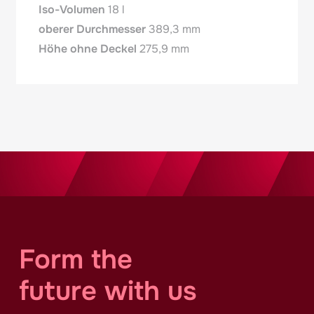
Iso-Volumen
18 l
oberer Durchmesser
389,3 mm
Höhe ohne Deckel
275,9 mm
Form the
future with us