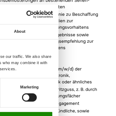
ichsbemusterungen an bestehenden Serien-
gusswerkzeugen und -produkten
 und Detaillierung der Richtlinie zu Beschaffung
duktionseinsatz von Materialien zur
tellung eines spez. Schwindungsvorhaltens
About
rierte Dokumentation der Ergebnisse sowie
ng einer fundierten Handlungsempfehlung zur
ung des Schwindungsverhaltens
se our traffic. We also share
ers who may combine it with
d eingeschriebener Student (m/w/d) der
 services.
htung Maschinenbau, Mechatronik,
offtechnik, Verfahrenstechnik oder ähnliches
Marketing
te Kenntnisse im Bereich Spritzguss, z. B. durch
chende Module oder Vertiefungsfächer
aß an Eigeninitiative und Engagement
tändige, strukturierte und gründliche, sowie