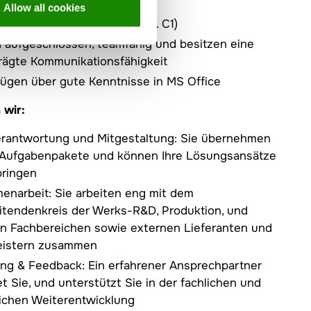
sorientierte Arbeitsweise
Allow all cookies
te Deutschkenntnisse (mind. C1)
d aufgeschlossen, teamfähig und besitzen eine
ägte Kommunikationsfähigkeit
fügen über gute Kenntnisse in MS Office
 wir:
rantwortung und Mitgestaltung: Sie übernehmen
 Aufgabenpakete und können Ihre Lösungsansätze
bringen
narbeit: Sie arbeiten eng mit dem
itendenkreis der Werks-R&D, Produktion, und
n Fachbereichen sowie externen Lieferanten und
leistern zusammen
ng & Feedback: Ein erfahrener Ansprechpartner
et Sie, und unterstützt Sie in der fachlichen und
ichen Weiterentwicklung