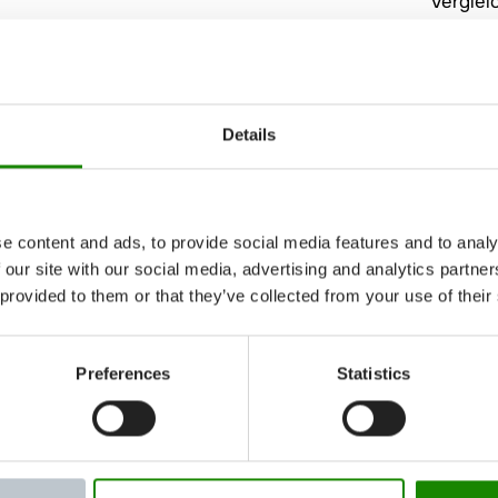
Vergle
Spritz
Analyse
und Pro
Sichers
Details
Struktu
Ableitu
Steuer
e content and ads, to provide social media features and to analy
Ihr Profil:
 our site with our social media, advertising and analytics partn
Sie sin
 provided to them or that they’ve collected from your use of their
Fachric
Kunstst
Preferences
Statistics
Fundier
entspre
Hohes M
Selbsts