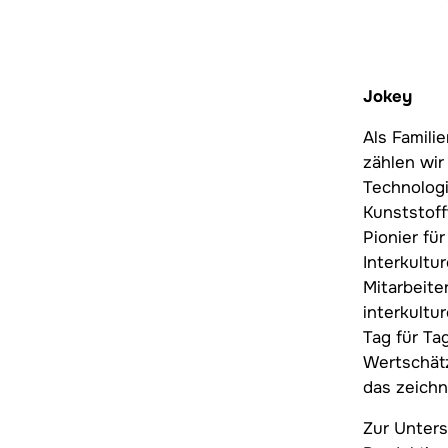
Jokey
Als Famili
zählen wir
Technologi
Kunststoff
Pionier fu
Interkultur
Mitarbeite
interkultu
Tag für Ta
Wertschät
das zeichn
Zur Unter