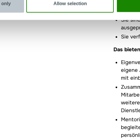
ergebni
 only
Allow selection
Sehr gu
Sie sin
ausgepr
Sie ver
Das bieten
Eigenve
eigene
mit ein
Zusamme
Mitarbe
weitere
Dienst
Mentori
begleit
persönl