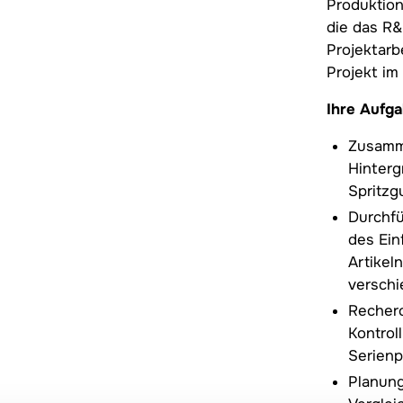
Produktion
die das R
Projektarbe
Projekt im
Ihre Aufga
Zusamm
Hinterg
Spritzg
Durchfü
des Ein
Artikel
verschi
Recher
Kontrol
Serien
Planun