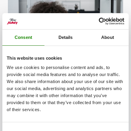
Consent
Details
About
This website uses cookies
We use cookies to personalise content and ads, to
provide social media features and to analyse our traffic.
We also share information about your use of our site with
our social media, advertising and analytics partners who
FACHINFORMATIKER FÜR
SYSTEMINTEGRATION (M/W/D)
may combine it with other information that you’ve
provided to them or that they’ve collected from your use
Werde Fachinformatiker für
of their services.
Systemintegration
Du möchtest die Verantwortung für
Consent