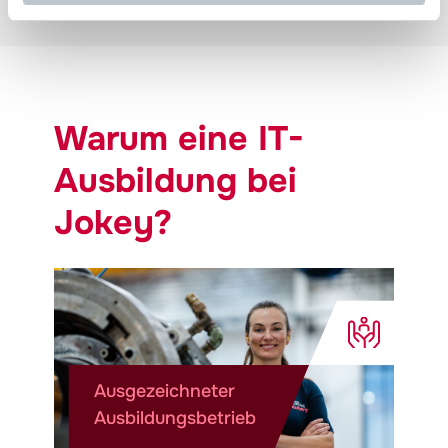
Warum eine IT-
Ausbildung bei
Jokey
?
Ausgezeichneter
W
Ausbildungsbetrieb
T