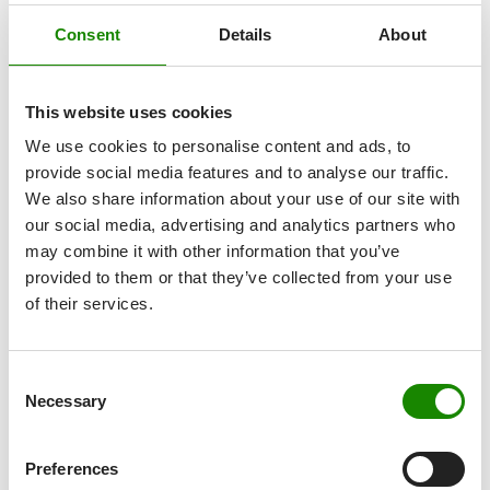
Ausbildungsbetriebe“…
Consent
Details
About
This website uses cookies
We use cookies to personalise content and ads, to
provide social media features and to analyse our traffic.
We also share information about your use of our site with
our social media, advertising and analytics partners who
may combine it with other information that you’ve
provided to them or that they’ve collected from your use
of their services.
28.04.2022
Eröffnungsfeier im spanischen Werk
Consent
Necessary
Jokey
Ibérica
Selection
Preferences